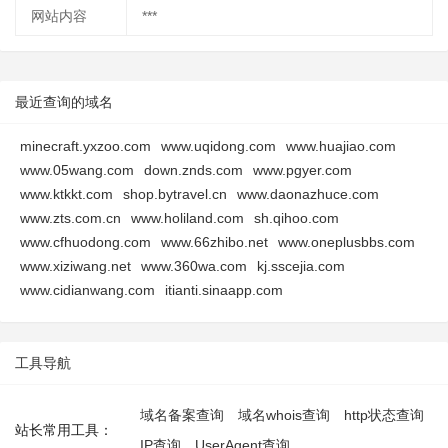
网站内容
***
最近查询的域名
minecraft.yxzoo.com
www.uqidong.com
www.huajiao.com
www.05wang.com
down.znds.com
www.pgyer.com
www.ktkkt.com
shop.bytravel.cn
www.daonazhuce.com
www.zts.com.cn
www.holiland.com
sh.qihoo.com
www.cfhuodong.com
www.66zhibo.net
www.oneplusbbs.com
www.xiziwang.net
www.360wa.com
kj.sscejia.com
www.cidianwang.com
itianti.sinaapp.com
工具导航
域名备案查询
域名whois查询
http状态查询
站长常用工具：
IP查询
UserAgent查询