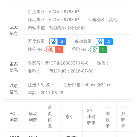
百度来路：
6745 ~ 9763
IP
移动来路：
6745 ~ 9763
IP
所属地区：其他
SEO
网站类型：视频电影 休闲娱乐
信息
百度权重：
移动权重：
搜狗PR：
谷歌PR：
备案号：晋ICP备18003570号-6
性质：
备案
信息
名称：
审核时间：
2018-07-06
注册人/机构：
注册邮箱：abuse@22.cn
域名
信息
年龄：2011-06-26
首
一
一
24
PC
移动
页
周
月
索引
小时
词数
词数
位
收
收
收录
置
录
录