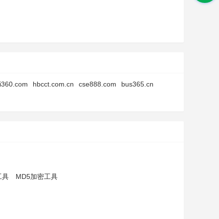
i360.com
hbcct.com.cn
cse888.com
bus365.cn
工具
MD5加密工具