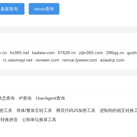
备案查询
whois查询
o.cn
hx365.net
kadaiw.com
07626.cn
zijin365.com
286qq.cn
gush
rc.xiaomayi.net
renwen.com
rencai.lywww.com
asiadcp.com
p状态查询
IP查询
UserAgent查询
解密工具
简体/繁体互转工具
网页代码JS加密工具
进制间的相互转换
字转换拼音
公制单位换算工具