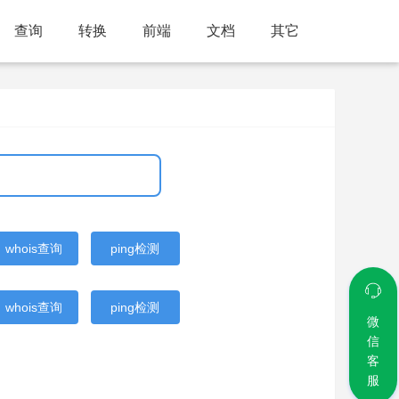
查询
转换
前端
文档
其它
whois查询
ping检测
whois查询
ping检测
微
信
客
服