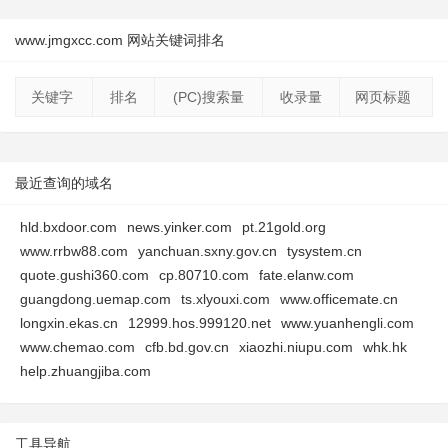
www.jmgxcc.com 网站关键词排名
关键字
排名
(PC)搜索量
收录量
网页标题
最近查询的域名
hld.bxdoor.com
news.yinker.com
pt.21gold.org
www.rrbw88.com
yanchuan.sxny.gov.cn
tysystem.cn
quote.gushi360.com
cp.80710.com
fate.elanw.com
guangdong.uemap.com
ts.xlyouxi.com
www.officemate.cn
longxin.ekas.cn
12999.hos.999120.net
www.yuanhengli.com
www.chemao.com
cfb.bd.gov.cn
xiaozhi.niupu.com
whk.hk
help.zhuangjiba.com
工具导航