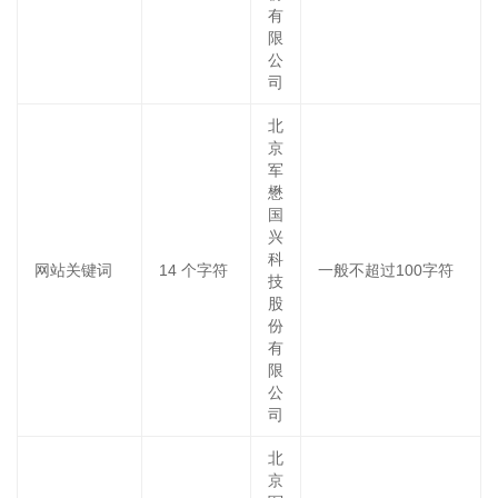
有
限
公
司
北
京
军
懋
国
兴
科
网站关键词
14
个字符
一般不超过100字符
技
股
份
有
限
公
司
北
京