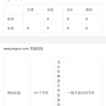
百度
谷歌
360
搜狗
收录
0
0
0
反链
0
0
0
0
www.jmgxcc.com 页面信息
北
京
军
懋
国
兴
科
网站标题
14
个字符
一般不超过80字符
技
股
份