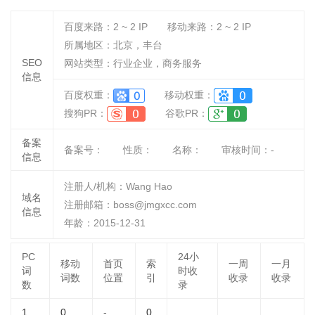
百度来路：
2 ~ 2
IP
移动来路：
2 ~ 2
IP
所属地区：北京，丰台
SEO
网站类型：行业企业，商务服务
信息
百度权重：
移动权重：
搜狗PR：
谷歌PR：
备案
备案号：
性质：
名称：
审核时间：
-
信息
注册人/机构：Wang Hao
域名
注册邮箱：boss@jmgxcc.com
信息
年龄：2015-12-31
PC
24小
移动
首页
索
一周
一月
词
时收
词数
位置
引
收录
收录
数
录
1
0
-
0