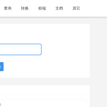
查询
转换
前端
文档
其它
询
件