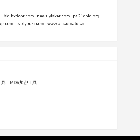
m
hld.bxdoor.com
news.yinker.com
pt.21gold.org
ap.com
ts.xlyouxi.com
www.officemate.cn
工具
MD5加密工具