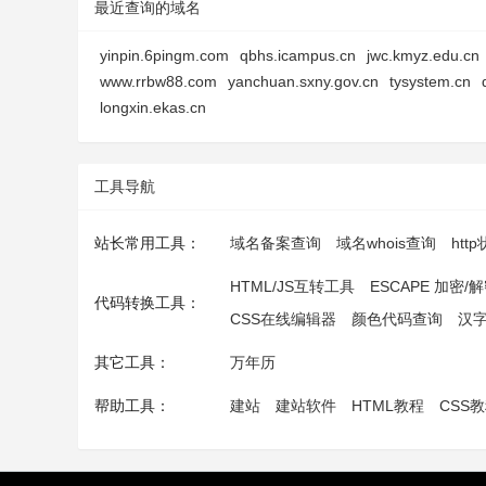
最近查询的域名
yinpin.6pingm.com
qbhs.icampus.cn
jwc.kmyz.edu.cn
www.rrbw88.com
yanchuan.sxny.gov.cn
tysystem.cn
longxin.ekas.cn
工具导航
站长常用工具：
域名备案查询
域名whois查询
htt
HTML/JS互转工具
ESCAPE 加密/
代码转换工具：
CSS在线编辑器
颜色代码查询
汉
其它工具：
万年历
帮助工具：
建站
建站软件
HTML教程
CSS