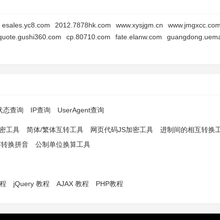
esales.yc8.com
2012.7878hk.com
www.xysjgm.cn
www.jmgxcc.co
quote.gushi360.com
cp.80710.com
fate.elanw.com
guangdong.uem
p状态查询
IP查询
UserAgent查询
解密工具
简体/繁体互转工具
网页代码JS加密工具
进制间的相互转换
字转换拼音
公制单位换算工具
教程
jQuery 教程
AJAX 教程
PHP教程