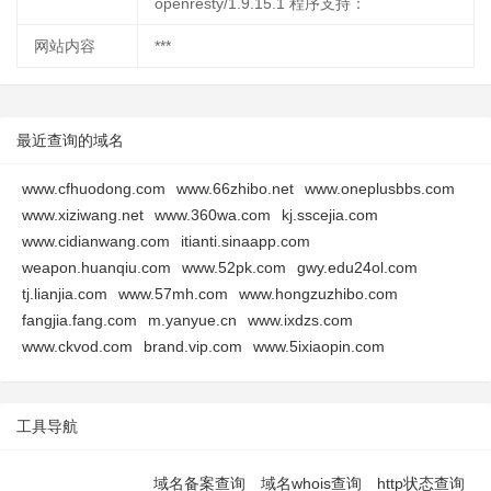
openresty/1.9.15.1 程序支持：
网站内容
***
最近查询的域名
www.cfhuodong.com
www.66zhibo.net
www.oneplusbbs.com
www.xiziwang.net
www.360wa.com
kj.sscejia.com
www.cidianwang.com
itianti.sinaapp.com
weapon.huanqiu.com
www.52pk.com
gwy.edu24ol.com
tj.lianjia.com
www.57mh.com
www.hongzuzhibo.com
fangjia.fang.com
m.yanyue.cn
www.ixdzs.com
www.ckvod.com
brand.vip.com
www.5ixiaopin.com
工具导航
域名备案查询
域名whois查询
http状态查询