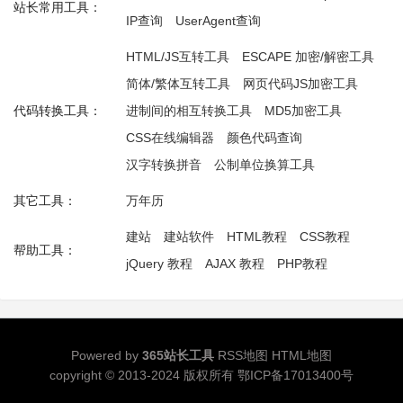
站长常用工具：
IP查询
UserAgent查询
HTML/JS互转工具
ESCAPE 加密/解密工具
简体/繁体互转工具
网页代码JS加密工具
代码转换工具：
进制间的相互转换工具
MD5加密工具
CSS在线编辑器
颜色代码查询
汉字转换拼音
公制单位换算工具
其它工具：
万年历
建站
建站软件
HTML教程
CSS教程
帮助工具：
jQuery 教程
AJAX 教程
PHP教程
Powered by
365站长工具
RSS地图
HTML地图
copyright © 2013-2024 版权所有
鄂ICP备17013400号