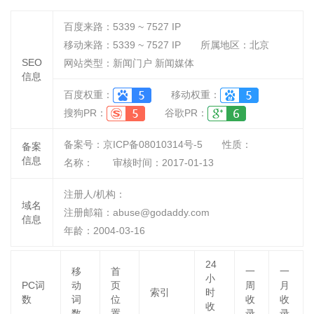
百度来路：
5339 ~ 7527
IP
移动来路：
5339 ~ 7527
IP
所属地区：北京
SEO
网站类型：新闻门户 新闻媒体
信息
百度权重：
移动权重：
搜狗PR：
谷歌PR：
备案号：京ICP备08010314号-5
性质：
备案
信息
名称：
审核时间：
2017-01-13
注册人/机构：
域名
注册邮箱：abuse@godaddy.com
信息
年龄：2004-03-16
24
移
首
一
一
小
PC词
动
页
周
月
索引
时
数
词
位
收
收
收
数
置
录
录