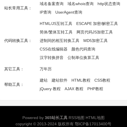
域名备案查询
域名whois查询
http状态查询
站长常用工具：
IP查询
UserAgent查询
HTML/JS互转工具
ESCAPE 加密/解密工具
简体/繁体互转工具
网页代码JS加密工具
代码转换工具：
进制间的相互转换工具
MD5加密工具
CSS在线编辑器
颜色代码查询
汉字转换拼音
公制单位换算工具
其它工具：
万年历
建站
建站软件
HTML教程
CSS教程
帮助工具：
jQuery 教程
AJAX 教程
PHP教程
Powered by
365站长工具
RSS地图
HTML地图
copyright © 2013-2024 版权所有
鄂ICP备17013400号