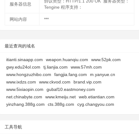
协议类型：HTTP/1.1 200 OK 服务器类型：
服务器信息
Tengine 程序支持：
网站内容
***
最近查询的域名
itianti.sinaapp.com
weapon.huanqiu.com
www.52pk.com
gwy.edu24ol.com
tj.lianjia.com
www.57mh.com
www.hongzuzhibo.com
fangjia.fang.com
m.yanyue.cn
www.ixdzs.com
www.ckvod.com
brand.vip.com
www.5ixiaopin.com
gubaf10.eastmoney.com
net.chinabyte.com
www.kmeiju.net
web.etiantian.com
yinzhang.388g.com
cts.388g.com
cyg.changyou.com
工具导航