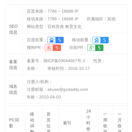
百度来路：
7786 ~ 18688
IP
移动来路：
7786 ~ 18688
IP
所属地区：其他
SEO
网站类型：百科辞典 教育文化
信息
百度权重：
移动权重：
搜狗PR：
谷歌PR：
备案号：闽ICP备09044667号-2
性质：
备案
信息
名称：
审核时间：
2016-10-17
注册人/机构：
域名
注册邮箱：abuse@godaddy.com
信息
年龄：2010-04-03
24
移
首
一
一
小
PC词
动
页
周
月
索引
时
数
词
位
收
收
收
数
置
录
录