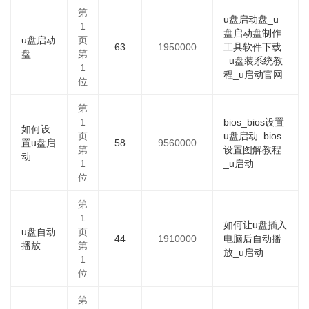
第
u盘启动盘_u
1
盘启动盘制作
u盘启动
页
63
1950000
工具软件下载
盘
第
_u盘装系统教
1
程_u启动官网
位
第
1
bios_bios设置
如何设
页
u盘启动_bios
置u盘启
58
9560000
第
设置图解教程
动
1
_u启动
位
第
1
如何让u盘插入
u盘自动
页
44
1910000
电脑后自动播
播放
第
放_u启动
1
位
第