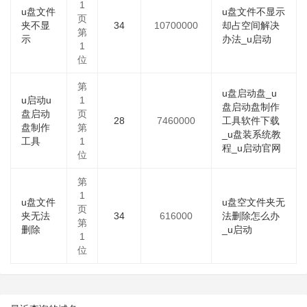
1
u盘文件
u盘文件不显示
页
夹不显
34
10700000
却占空间解决
第
示
办法_u启动
1
位
第
u盘启动盘_u
u启动u
1
盘启动盘制作
盘启动
页
28
7460000
工具软件下载
盘制作
第
_u盘装系统教
工具
1
程_u启动官网
位
第
1
u盘文件
u盘空文件夹无
页
夹无法
34
616000
法删除怎么办
第
删除
_u启动
1
位