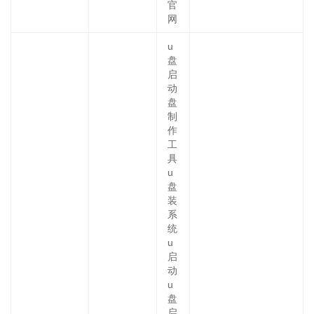
官
网
u
盘
启
动
盘
制
作
工
具
u
盘
装
系
统
u
启
动
u
盘
启