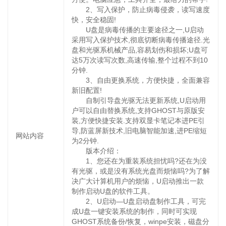
2、写入保护，防止病毒侵袭，读写速度
快，安全稳固!
U盘是病毒传播的主要途径之一,U启动
采用写入保护技术,彻底切断病毒传播途径.光
盘和光驱系机械产品,容易划伤和损坏;U盘可
达5万次读写次数,高速传输,整个过程不到10
分钟.
3、自由更换系统，方便快捷，全面兼容
新旧配置!
自制引导盘光驱无法更新系统,U启动用
户可以自由替换系统,支持GHOST与原版安
装,方便快捷安装.支持双显卡笔记本进PE引
导,防蓝屏新技术,旧电脑智能加速,进PE缩短
网站内容
为2分钟.
版本介绍：
1、您还在为重装系统担忧吗?还在为没
有光驱，或是没有系统光盘而烦恼吗?为了解
决广大计算机用户的烦恼，U启动推出一款
制作启动U盘的软件工具。
2、U启动—U盘启动盘制作工具，可完
成U盘一键安装系统的制作，同时可实现
GHOST系统备份/恢复，winpe安装，磁盘分