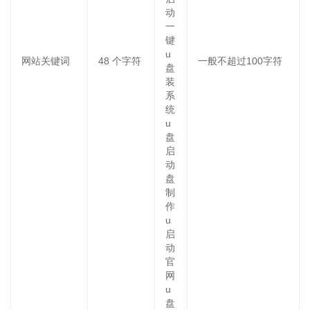
动
一
键
u
网站关键词
48
个字符
一般不超过100字符
盘
装
系
统
u
盘
启
动
盘
制
作
u
启
动
官
网
u
盘