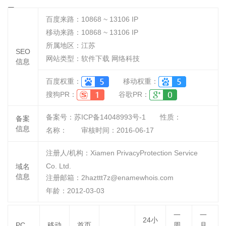
网
百度来路：
10868 ~ 13106
IP
移动来路：
10868 ~ 13106
IP
所属地区：江苏
SEO
网站类型：软件下载 网络科技
信息
百度权重：
移动权重：
搜狗PR：
谷歌PR：
备案号：苏ICP备14048993号-1
性质：
备案
信息
名称：
审核时间：
2016-06-17
注册人/机构：Xiamen PrivacyProtection Service
Co. Ltd.
域名
信息
注册邮箱：2hazttt7z@enamewhois.com
年龄：2012-03-03
一
一
24小
PC
移动
首页
周
月