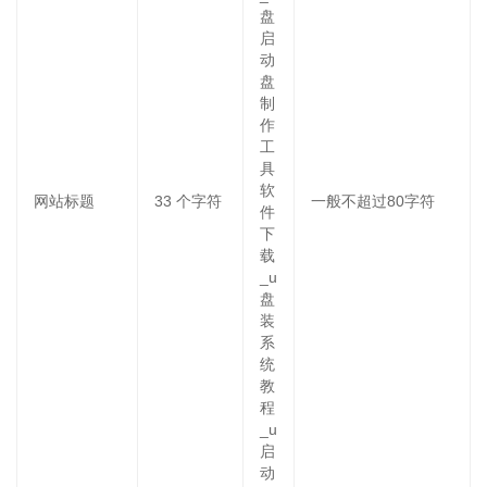
盘
启
动
盘
制
作
工
具
软
网站标题
33
个字符
一般不超过80字符
件
下
载
_u
盘
装
系
统
教
程
_u
启
动