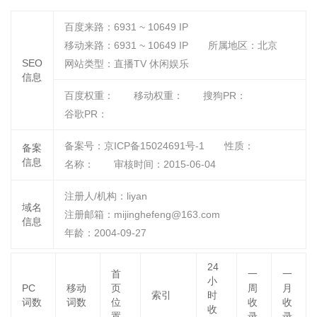
百度来路：
6931 ~ 10649
IP
移动来路：
6931 ~ 10649
IP
所属地区：北京
SEO
网站类型：直播TV 休闲娱乐
信息
百度权重：
移动权重：
搜狗PR：
谷歌PR：
备案号：京ICP备15024691号-1
性质：
备案
信息
名称：
审核时间：
2015-06-04
注册人/机构：liyan
域名
注册邮箱：mijinghefeng@163.com
信息
年龄：2004-09-27
24
首
一
一
小
PC
移动
页
周
月
索引
时
词数
词数
位
收
收
收
置
录
录