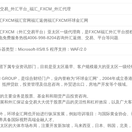
交易_外汇平台_福汇_FXCM_外汇代理
汇FXCM福汇官网福汇返佣福汇FXCM环球金汇网
汇FXCM（外汇交易平台）亚太区一级代理商，是FXCM福汇外汇平台授
免费服务热线4006-998-8204咨询外汇返佣、交易、平台等问题.
类型：Microsoft-IIS/8.5 程序支持：WAF/2.0
团下属专业资讯部门，目前是亚太区最早、客户规模最大的亚太区一级经
NHUI GROUP，是综合财经门户，业内誉称为“环球金汇网”，2004年
务、抵押贷款，投资管理及信息咨询，外贸进出口，房地产开发等个领域。
汇网的主要业务是股票、基金和和期货产品投资咨询。
速发展和外汇保证金交易大大优于股票产品的灵活性和杠杆效应，以及广大
外，环球金汇网也开始进行纵深发展，例如培训项目：与国际黄金协会、
养具备国际视野高端金融人才。
个亚太区的大体市场布局，注重开发新加坡，马来西亚，日本、韩国，北美