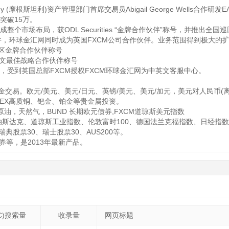
ndley (摩根斯坦利)资产管理部门首席交易员Abigail George Wells
突破15万。
成整个市场布局，获ODL Securities “金牌合作伙伴”称号，并推出全
司合并，环球金汇网同时成为英国FXCM公司合作伙伴。业务范围得到极大的扩
s亚太区金牌合作伙伴称号
中英文最佳战略合作伙伴称号
质，受到英国总部FXCM授权FXCM环球金汇网为中英文客服中心。
证金交易。欧元/美元、美元/日元、英镑/美元、美元/加元，美元对人民币(
MEX高质铜、钯金、铂金等贵金属投资。
原油，天然气，BUND 长期欧元债券,FXCM道琼斯美元指数
、纳斯达克、道琼斯工业指数、伦敦富时100、德国法兰克福指数、日经指数
、瑞典股票30、瑞士股票30、AUS200等。
券等，是2013年最新产品。
C)搜索量
收录量
网页标题