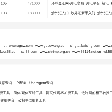
105
471000
环球金汇网-外汇交易_外汇平台_福汇_
103
183000
炒外汇入门_炒外汇新手入门_炒外汇入
.net
www.xgcw.com
www.gusuwang.com
xingtai.baixing.com
www.x
ikou.58.com
xz.58.com
www.shrimp.org.cn
www.56114.net.cn
wf.5
p状态查询
IP查询
UserAgent查询
解密工具
简体/繁体互转工具
网页代码JS加密工具
进制间的相互转换
字转换拼音
公制单位换算工具