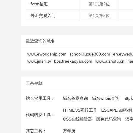
fxcm福汇
第1页第2位
外汇交易入门
第1页第2位
最近查询的域名
www.eworldship.com
school.liuxue360.com
en.eywedu
www.jinshi.tv
bbs.freekaoyan.com
www.aizhufu.cn
ha
工具导航
站长常用工具：
域名备案查询
域名whois查询
htt
HTML/JS互转工具
ESCAPE 加密/
代码转换工具：
CSS在线编辑器
颜色代码查询
汉
其它工具：
万年历