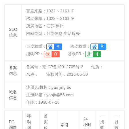
百度来路：
1322 ~ 2161
IP
移动来路：
1322 ~ 2161
IP
所属地区：江苏 徐州
SEO
网站类型：分类信息 生活服务
信息
百度权重：
移动权重：
搜狗PR：
谷歌PR：
备案号：京ICP备10012705号-2
性质：
备案
信息
名称：
审核时间：
2016-06-30
注册人/机构：yao jing bo
域名
注册邮箱：yaojb@58.com
信息
年龄：1998-07-10
移
首
一
一
24
PC
动
页
周
月
索引
小时
词数
词
位
收
收