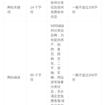
徐州分类
网站关键
14
个字
信息徐州
一般不超过100字
词
符
免费发布
符
信息
58同城徐
州分类信
息网，为
你提供房
产、招
聘、黄
页、团
购、交
友、二
手、宠
物、车
85
个字
一般不超过200字
网站描述
辆、周边
符
符
游等海量
分类信
息，充分
满足您免
费查看/发