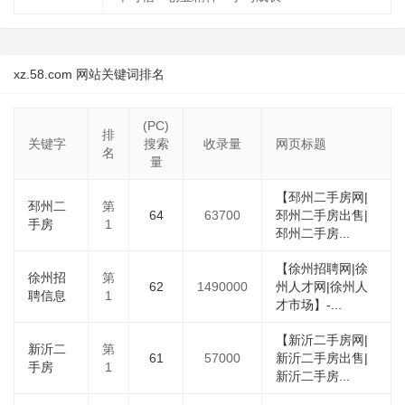
xz.58.com 网站关键词排名
(PC)
排
关键字
搜索
收录量
网页标题
名
量
【邳州二手房网|
邳州二
第
64
63700
邳州二手房出售|
手房
1
邳州二手房...
【徐州招聘网|徐
徐州招
第
62
1490000
州人才网|徐州人
聘信息
1
才市场】-...
【新沂二手房网|
新沂二
第
61
57000
新沂二手房出售|
手房
1
新沂二手房...