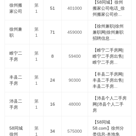
【58同城】徐州
徐州搬
第
51
401000
搬家公司电话_徐
家公司
1
州搬家公司价...
【徐州兼职|徐州
徐州兼
第
71
459000
兼职网|徐州兼职
职
1
招聘信息.....
【睢宁二手房网|
睢宁二
第
8
59400
睢宁二手房出售|
手房
1
睢宁二手房...
【丰县二手房网|
丰县二
第
24
90300
丰县二手房出售|
手房
1
丰县二手房...
【沛县个人二手房
沛县二
第
16
48000
网|沛县个人二手
手房
1
房
【58同城
58同城
第
58.com】徐州分
34
575000
徐州
1
类信息-本地免