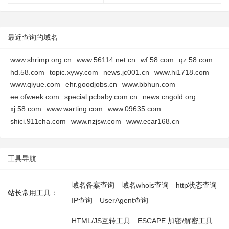
最近查询的域名
www.shrimp.org.cn
www.56114.net.cn
wf.58.com
qz.58.com
hd.58.com
topic.xywy.com
news.jc001.cn
www.hi1718.com
www.qiyue.com
ehr.goodjobs.cn
www.bbhun.com
ee.ofweek.com
special.pcbaby.com.cn
news.cngold.org
xj.58.com
www.warting.com
www.09635.com
shici.911cha.com
www.nzjsw.com
www.ecar168.cn
工具导航
域名备案查询
域名whois查询
http状态查询
站长常用工具：
IP查询
UserAgent查询
HTML/JS互转工具
ESCAPE 加密/解密工具