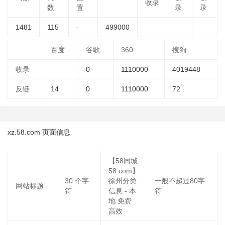
收录
数
置
录
录
1481
115
-
499000
百度
谷歌
360
搜狗
收录
0
1110000
4019448
反链
14
0
1110000
72
xz.58.com 页面信息
【58同城
58.com】
30
个字
徐州分类
一般不超过80字
网站标题
符
信息 - 本
符
地 免费
高效