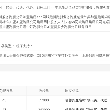
间！代买、代送、代办、到家上门 -- 本地生活全品类即时服务，就在邻趣
腿服务跑腿公司加盟跑腿app同城跑腿跑腿业务跑腿创业外卖加盟跑腿闪送
费标准加盟加盟跑腿公司跑腿网快服务人人快递58同城跑腿跑腿公司电话
程加盟跑腿公司哪个好跑腿公司加盟费多少跑腿公司服务项目
 服务器类型： 程序支持：
送团队采用众包模式提供CBD商圈的下午茶外卖服务，上海邻趣网络科技
PC)搜索量
收录量
网页标题
43
77000
邻趣跑腿省时间!代买、代送、
47
243000
邻趣跑腿省时间!代买、代送、