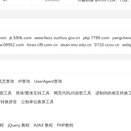
.com
jk.580k.com
www.fwzx.suzhou.gov.cn
pkp.7788.com
yangchen
w.08952.com
forex.cf8.com.cn
dean.imu.edu.cn
0710.ccoo.cn
wxls
p状态查询
IP查询
UserAgent查询
解密工具
简体/繁体互转工具
网页代码JS加密工具
进制间的相互转换
字转换拼音
公制单位换算工具
教程
jQuery 教程
AJAX 教程
PHP教程