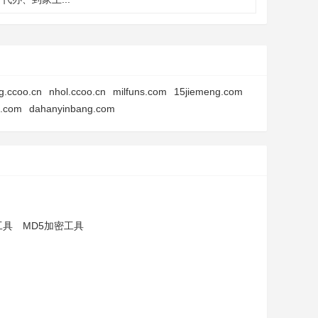
g.ccoo.cn
nhol.ccoo.cn
milfuns.com
15jiemeng.com
j.com
dahanyinbang.com
工具
MD5加密工具