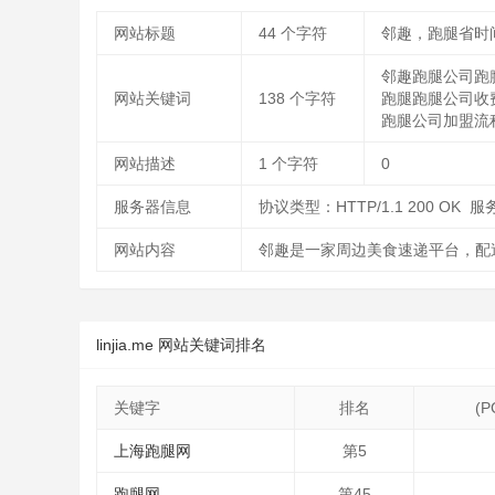
网站标题
44
个字符
邻趣，跑腿省时
邻趣跑腿公司跑
网站关键词
138
个字符
跑腿跑腿公司收
跑腿公司加盟流
网站描述
1
个字符
0
服务器信息
协议类型：HTTP/1.1 200 OK
网站内容
邻趣是一家周边美食速递平台，配
linjia.me 网站关键词排名
关键字
排名
(
上海跑腿网
第5
跑腿网
第45