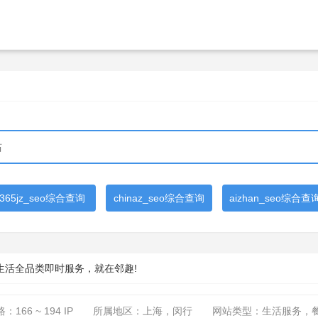
365jz_seo综合查询
chinaz_seo综合查询
aizhan_seo综合查
生活全品类即时服务，就在邻趣!
路：
166 ~ 194
IP
所属地区：上海，闵行
网站类型：生活服务，