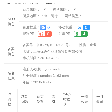
动无中间商赚差价的绿色会展平台
百度来路：
-
IP
移动来路：
-
IP
所属地区：上海，闵行
网站类型：
SEO
信息
百度权重：
移动权重：
搜狗PR：
谷歌PR：
备案号：沪ICP备10213032号-1
性质：
企业
备案
名称：
上海优迈企业形象策划有限公司
信息
审核时间：
2016-04-05
注册人/机构：yongxin liu
域名
注册邮箱：umaies@163.com
信息
年龄：2010-10-12
PC
24小
移动
首页
索
一周
一月
词
时收
词数
位置
引
收录
收录
数
录