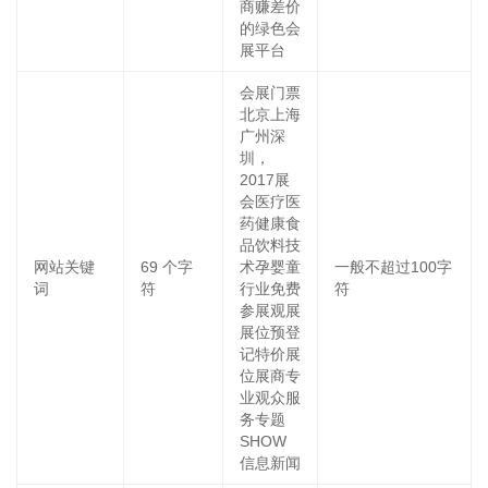
商赚差价
的绿色会
展平台
会展门票
北京上海
广州深
圳，
2017展
会医疗医
药健康食
品饮料技
网站关键
69
个字
术孕婴童
一般不超过100字
词
符
行业免费
符
参展观展
展位预登
记特价展
位展商专
业观众服
务专题
SHOW
信息新闻