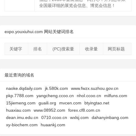
全国最详细的展览会信息、博览会信息！
expo.youxiuhui.com 网站关键词排名
关键字
排名
(PC)搜索量
收录量
网页标题
最近查询的域名
naoke.dqdaily.com
jk.580k.com
www.fwzx.suzhou.gov.cn
pkp.7788.com
yangcheng.ccoo.cn
nhol.ccoo.cn
milfuns.com
15jiemeng.com
guaili.org
mvcen.com
btyingtao.net
huaxiau.com
www.08952.com
forex.cf8.com.cn
dean.imu.edu.cn
0710.ccoo.cn
wxlsj.com
dahanyinbang.com
xy-biochem.com
huaankj.com