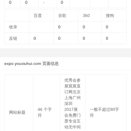
0
0
-
0
百度
谷歌
360
搜狗
收录
0
0
0
反链
0
0
0
0
expo.youxiuhui.com 页面信息
优秀会参
展观展直
订网北京
上海广州
深圳
46
个字
2017展
一般不超过80字
网站标题
符
会免费门
符
票专业互
动无中间