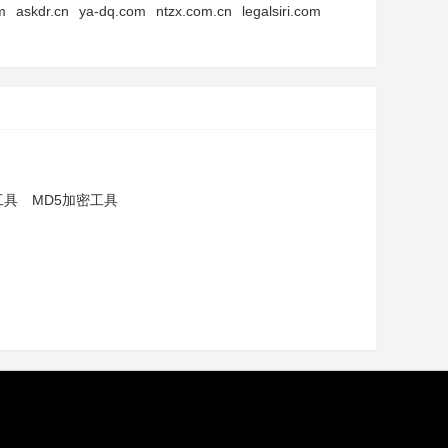
m
askdr.cn
ya-dq.com
ntzx.com.cn
legalsiri.com
工具
MD5加密工具