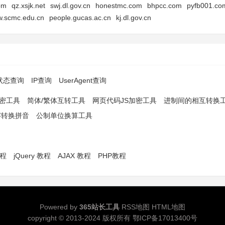
om
qz.xsjk.net
swj.dl.gov.cn
honestmc.com
bhpcc.com
pyfb001.co
w.scmc.edu.cn
people.gucas.ac.cn
kj.dl.gov.cn
p状态查询
IP查询
UserAgent查询
解密工具
简体/繁体互转工具
网页代码JS加密工具
进制间的相互转换
字转换拼音
公制单位换算工具
教程
jQuery 教程
AJAX 教程
PHP教程
Powered by
365站长工具
RSS地图
HTML地图
copyright © 2013-2024 版权所有
鄂ICP备17013400号