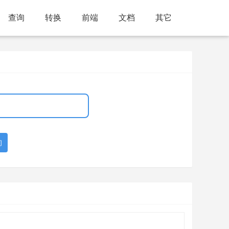
查询
转换
前端
文档
其它
询