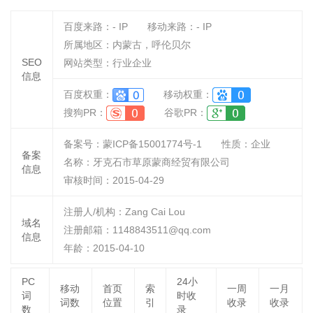
百度来路：
-
IP
移动来路：
-
IP
所属地区：内蒙古，呼伦贝尔
SEO
网站类型：行业企业
信息
百度权重：
移动权重：
搜狗PR：
谷歌PR：
备案号：蒙ICP备15001774号-1
性质：
企业
备案
名称：
牙克石市草原蒙商经贸有限公司
信息
审核时间：
2015-04-29
注册人/机构：Zang Cai Lou
域名
注册邮箱：1148843511@qq.com
信息
年龄：2015-04-10
PC
24小
移动
首页
索
一周
一月
词
时收
词数
位置
引
收录
收录
数
录