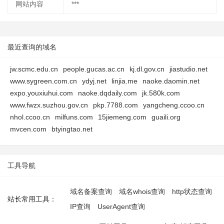
网站内容
***
最近查询的域名
jw.scmc.edu.cn
people.gucas.ac.cn
kj.dl.gov.cn
jiastudio.net
www.sygreen.com.cn
ydyj.net
linjia.me
naoke.daomin.net
expo.youxiuhui.com
naoke.dqdaily.com
jk.580k.com
www.fwzx.suzhou.gov.cn
pkp.7788.com
yangcheng.ccoo.cn
nhol.ccoo.cn
milfuns.com
15jiemeng.com
guaili.org
mvcen.com
btyingtao.net
工具导航
域名备案查询
域名whois查询
http状态查询
站长常用工具：
IP查询
UserAgent查询