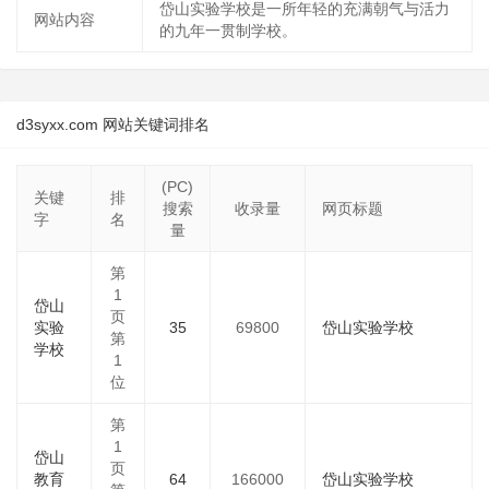
岱山实验学校是一所年轻的充满朝气与活力
网站内容
的九年一贯制学校。
d3syxx.com 网站关键词排名
(PC)
关键
排
搜索
收录量
网页标题
字
名
量
第
1
岱山
页
实验
35
69800
岱山实验学校
第
学校
1
位
第
1
岱山
页
教育
64
166000
岱山实验学校