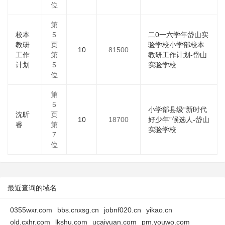
位
第
校本
5
二0一六学年岱山实
教研
页
验学校小学部校本
10
81500
工作
第
教研工作计划-岱山
计划
5
实验学校
位
第
5
小学部县级“新时代
沈昕
页
10
18700
好少年”候选人-岱山
睿
第
实验学校
7
位
最近查询的域名
0355wxr.com
bbs.cnxsg.cn
jobnf020.cn
yikao.cn
old.cxhr.com
lkshu.com
ucaiyuan.com
pm.youwo.com