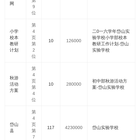
第
网
9
位
第
小学
4
二0一六学年岱山实
校本
页
验学校小学部校本
10
126000
教研
第
教研工作计划-岱山
计划
2
实验学校
位
第
4
秋游
页
初中部秋游活动方
活动
10
280000
第
案-岱山实验学校
方案
4
位
第
4
岱山
页
117
4230000
岱山实验学校
县
第
7