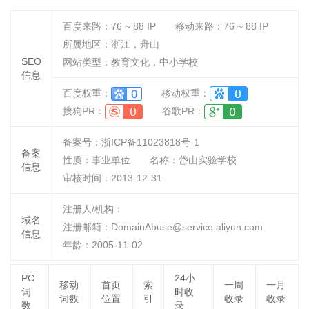
百度来路：
76 ~ 88
IP
移动来路：
76 ~ 88
IP
所属地区：浙江，舟山
SEO
网站类型：教育文化，中小学校
信息
百度权重：
移动权重：
搜狗PR：
谷歌PR：
备案号：浙ICP备11023818号-1
备案
性质：
事业单位
名称：
岱山实验学校
信息
审核时间：
2013-12-31
注册人/机构：
域名
注册邮箱：DomainAbuse@service.aliyun.com
信息
年龄：2005-11-02
PC
24小
移动
首页
索
一周
一月
词
时收
词数
位置
引
收录
收录
数
录