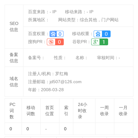
百度来路：
-
IP
移动来路：
-
IP
所属地区：
网站类型：综合其他，门户网站
SEO
信息
百度权重：
移动权重：
搜狗PR：
谷歌PR：
备案
备案号：
性质：
名称：
审核时间：
-
信息
注册人/机构：罗红梅
域名
注册邮箱：jd507@126.com
信息
年龄：2008-03-28
PC
24小
移动
首页
索
一周
一月
词
时收
词数
位置
引
收录
收录
数
录
0
0
-
0