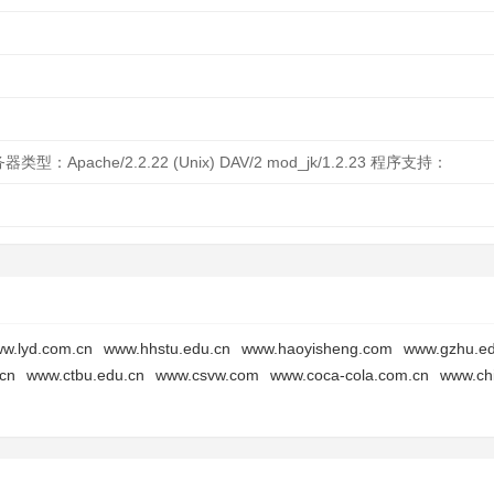
型：Apache/2.2.22 (Unix) DAV/2 mod_jk/1.2.23 程序支持：
w.lyd.com.cn
www.hhstu.edu.cn
www.haoyisheng.com
www.gzhu.ed
cn
www.ctbu.edu.cn
www.csvw.com
www.coca-cola.com.cn
www.ch