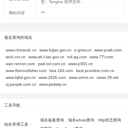
型：Tengine 程序支持：
网站内容
***
最近查询的域名
www.chinacdc.cn
www.fujian.gov.cn
e.gmw.cn
www.ycwb.com
tech.cnr.cn
www.ah-l-tax.gov.cn
mil.qq.com
www.77l.com
wan.renren.com
pad.zol.com.cn
www.jc001.cn
www.thermofisher.com
hea.163.com
best.pconline.com.cn
www.bjhd.gov.cn
www.1626.com
www.xmnn.cn
news.39.net
xj.people.com.cn
www.pedaily.cn
工具导航
域名备案查询
域名whois查询
http状态查询
站长常用工具：