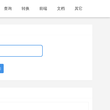
查询
转换
前端
文档
其它
询