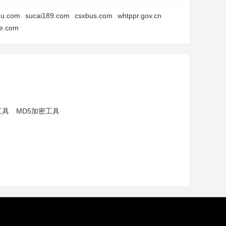
du.com
sucai189.com
csxbus.com
whtppr.gov.cn
ge.com
工具
MD5加密工具