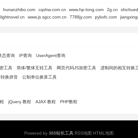
hunanzhibo.com
cqshw.com.cn
www.hp-tong.com
2g.cn
shichue
.lightnovel.cn
www.js.sgcc.com.cn
7788jy.com
pybxfc.com
jiangxin
p状态查询
IP查询
UserAgent查询
解密工具
简体/繁体互转工具
网页代码JS加密工具
进制间的相互转换
字转换拼音
公制单位换算工具
教程
jQuery 教程
AJAX 教程
PHP教程
Powered by
365站长工具
RSS地图
HTML地图