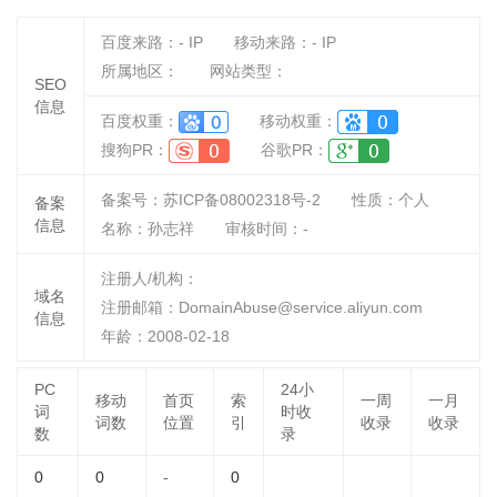
百度来路：
-
IP
移动来路：
-
IP
所属地区：
网站类型：
SEO
信息
百度权重：
移动权重：
搜狗PR：
谷歌PR：
备案号：苏ICP备08002318号-2
性质：
个人
备案
信息
名称：
孙志祥
审核时间：
-
注册人/机构：
域名
注册邮箱：DomainAbuse@service.aliyun.com
信息
年龄：2008-02-18
PC
24小
移动
首页
索
一周
一月
词
时收
词数
位置
引
收录
收录
数
录
0
0
-
0