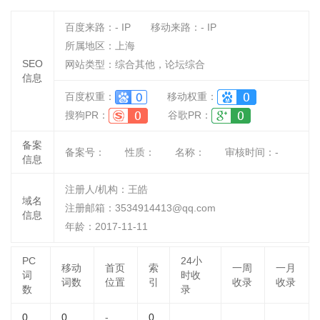
百度来路：
-
IP
移动来路：
-
IP
所属地区：上海
SEO
网站类型：综合其他，论坛综合
信息
百度权重：
移动权重：
搜狗PR：
谷歌PR：
备案
备案号：
性质：
名称：
审核时间：
-
信息
注册人/机构：王皓
域名
注册邮箱：3534914413@qq.com
信息
年龄：2017-11-11
PC
24小
移动
首页
索
一周
一月
词
时收
词数
位置
引
收录
收录
数
录
0
0
-
0