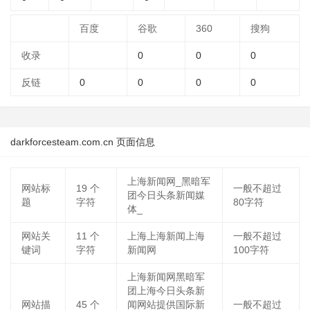
百度
谷歌
360
搜狗
收录
0
0
0
反链
0
0
0
0
darkforcesteam.com.cn 页面信息
上海新闻网_黑暗军
网站标
19
个
一般不超过
团今日头条新闻媒
题
字符
80字符
体_
网站关
11
个
上海上海新闻上海
一般不超过
键词
字符
新闻网
100字符
上海新闻网黑暗军
团上海今日头条新
网站描
45
个
闻网站提供国际新
一般不超过