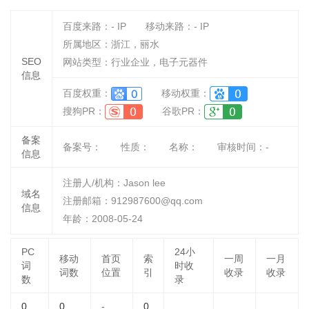
百度来路：
-
IP
移动来路：
-
IP
所属地区：浙江，丽水
SEO
网站类型：行业企业，电子元器件
信息
百度权重：
移动权重：
搜狗PR：
谷歌PR：
备案
备案号：
性质：
名称：
审核时间：
-
信息
注册人/机构：Jason lee
域名
注册邮箱：912987600@qq.com
信息
年龄：2008-05-24
PC
24小
移动
首页
索
一周
一月
词
时收
词数
位置
引
收录
收录
数
录
0
0
-
0