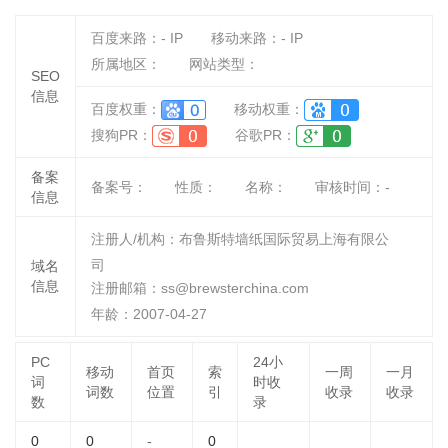
百度来路：
-
IP
移动来路：
-
IP
所属地区：
网站类型：
SEO
信息
百度权重：
移动权重：
搜狗PR：
谷歌PR：
备案
备案号：
性质：
名称：
审核时间：
-
信息
注册人/机构：布鲁斯特墙纸国际贸易上海有限公
司
域名
信息
注册邮箱：ss@brewsterchina.com
年龄：2007-04-27
PC
24小
移动
首页
索
一周
一月
词
时收
词数
位置
引
收录
收录
数
录
0
0
-
0