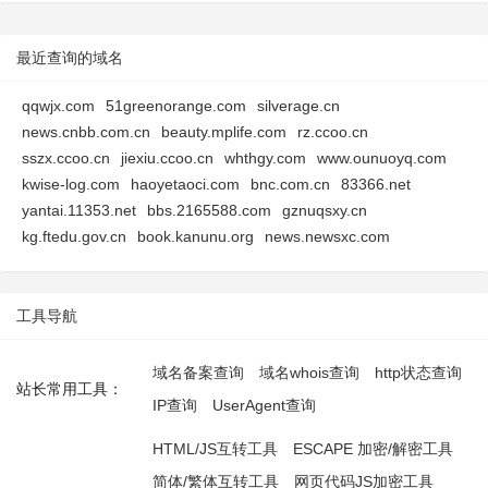
最近查询的域名
qqwjx.com
51greenorange.com
silverage.cn
news.cnbb.com.cn
beauty.mplife.com
rz.ccoo.cn
sszx.ccoo.cn
jiexiu.ccoo.cn
whthgy.com
www.ounuoyq.com
kwise-log.com
haoyetaoci.com
bnc.com.cn
83366.net
yantai.11353.net
bbs.2165588.com
gznuqsxy.cn
kg.ftedu.gov.cn
book.kanunu.org
news.newsxc.com
工具导航
域名备案查询
域名whois查询
http状态查询
站长常用工具：
IP查询
UserAgent查询
HTML/JS互转工具
ESCAPE 加密/解密工具
简体/繁体互转工具
网页代码JS加密工具