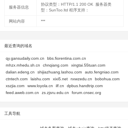
协议类型：HTTP/1.1 200 OK 服务器类
服务器信息
型：SunToo.ltd 程序支持：
网站内容
***
最近查询的域名
qy.gansudaily.com.cn
bbs.fiorentina.com.cn
mhzx.mhedu.sh.cn
chnqiang.com
xingtai.55tuan.com
dalian.edeng.cn
shijiazhuang.lashou.com
auto.fengniao.com
ctntech.com
laishu.com
xixi5.net
nxwzedu.cn
bobohua.com
xszjia.com
www.loyola.cn
ilf.cn
dpbus.handtrip.com
feed.aweb.com.cn
zs.zjsru.edu.cn
forum.cnsec.org
工具导航