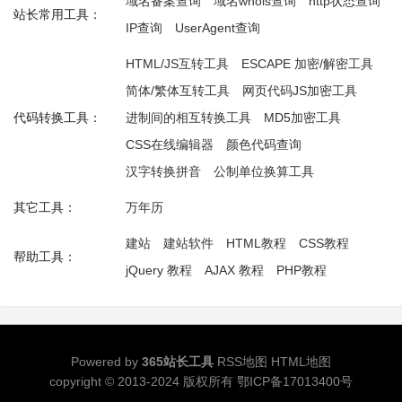
域名备案查询
域名whois查询
http状态查询
站长常用工具：
IP查询
UserAgent查询
HTML/JS互转工具
ESCAPE 加密/解密工具
简体/繁体互转工具
网页代码JS加密工具
代码转换工具：
进制间的相互转换工具
MD5加密工具
CSS在线编辑器
颜色代码查询
汉字转换拼音
公制单位换算工具
其它工具：
万年历
建站
建站软件
HTML教程
CSS教程
帮助工具：
jQuery 教程
AJAX 教程
PHP教程
Powered by
365站长工具
RSS地图
HTML地图
copyright © 2013-2024 版权所有
鄂ICP备17013400号