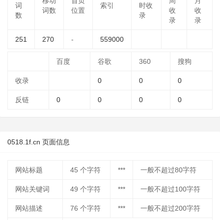
移动
首页
周
月
词
索引
时收
词数
位置
收
收
数
录
录
录
251
270
-
559000
百度
谷歌
360
搜狗
收录
0
0
0
反链
0
0
0
0
0518.1f.cn 页面信息
网站标题
45
个字符
***
一般不超过80字符
网站关键词
49
个字符
***
一般不超过100字符
网站描述
76
个字符
***
一般不超过200字符