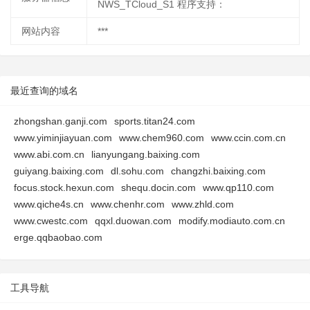
NWS_TCloud_S1 程序支持：
网站内容
***
最近查询的域名
zhongshan.ganji.com
sports.titan24.com
www.yiminjiayuan.com
www.chem960.com
www.ccin.com.cn
www.abi.com.cn
lianyungang.baixing.com
guiyang.baixing.com
dl.sohu.com
changzhi.baixing.com
focus.stock.hexun.com
shequ.docin.com
www.qp110.com
www.qiche4s.cn
www.chenhr.com
www.zhld.com
www.cwestc.com
qqxl.duowan.com
modify.modiauto.com.cn
erge.qqbaobao.com
工具导航