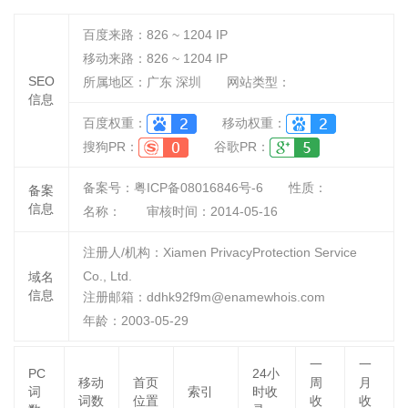
百度来路：
826 ~ 1204
IP
移动来路：
826 ~ 1204
IP
SEO
所属地区：广东 深圳
网站类型：
信息
百度权重：
移动权重：
搜狗PR：
谷歌PR：
备案号：粤ICP备08016846号-6
性质：
备案
信息
名称：
审核时间：
2014-05-16
注册人/机构：Xiamen PrivacyProtection Service
Co., Ltd.
域名
信息
注册邮箱：ddhk92f9m@enamewhois.com
年龄：2003-05-29
一
一
PC
24小
移动
首页
周
月
词
索引
时收
词数
位置
收
收