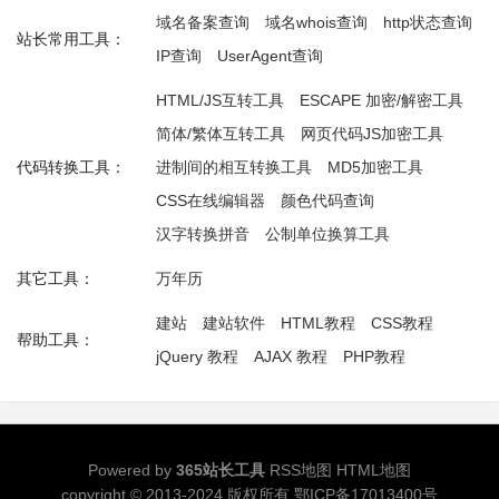
域名备案查询
域名whois查询
http状态查询
站长常用工具：
IP查询
UserAgent查询
HTML/JS互转工具
ESCAPE 加密/解密工具
简体/繁体互转工具
网页代码JS加密工具
代码转换工具：
进制间的相互转换工具
MD5加密工具
CSS在线编辑器
颜色代码查询
汉字转换拼音
公制单位换算工具
其它工具：
万年历
建站
建站软件
HTML教程
CSS教程
帮助工具：
jQuery 教程
AJAX 教程
PHP教程
Powered by
365站长工具
RSS地图
HTML地图
copyright © 2013-2024 版权所有
鄂ICP备17013400号