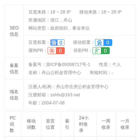
百度来路：
18 ~ 28
IP
移动来路：
18 ~ 28
IP
所属地区：浙江，舟山
SEO
网站类型：政府组织，事业单位
信息
百度权重：
移动权重：
搜狗PR：
谷歌PR：
备案号：浙ICP备05008717号-1
性质：
个人
备案
信息
名称：
舟山公积金管理中心
审核时间：
-
注册人/机构：舟山市住房公积金管理中心
域名
注册邮箱：zshfs@163.net
信息
年龄：2004-07-08
PC
24小
移动
首页
索
一周
一月
词
时收
词数
位置
引
收录
收录
数
录