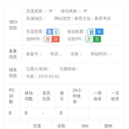
百度来路：
-
IP
移动来路：
-
IP
所属地区：
网站类型：教育文化，教育考试
SEO
信息
百度权重：
移动权重：
搜狗PR：
谷歌PR：
备案
备案号：
性质：
名称：
审核时间：
-
信息
注册人/机构：
注册邮箱：
域名
信息
年龄：1970-01-01
PC
24小
移动
首页
索
一周
一月
词
时收
词数
位置
引
收录
收录
数
录
0
0
-
0
百度
谷歌
360
搜狗