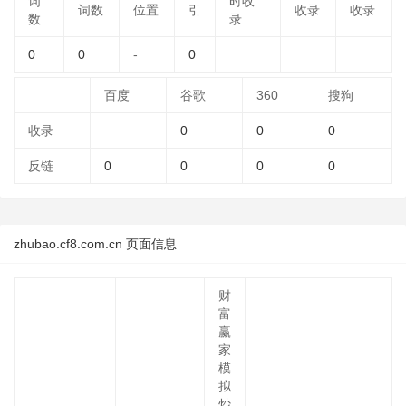
词
时收
词数
位置
引
收录
收录
数
录
0
0
-
0
百度
谷歌
360
搜狗
收录
0
0
0
反链
0
0
0
0
zhubao.cf8.com.cn 页面信息
财
富
赢
家
模
拟
炒