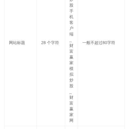
股
手
机
客
户
端
_
网站标题
28
个字符
一般不超过80字符
财
富
赢
家
模
拟
炒
股
_
财
富
赢
家
网