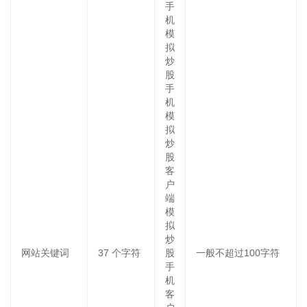
手
机
模
拟
炒
股
手
机
模
拟
炒
股
客
户
端
模
拟
炒
网站关键词
37
个字符
股
一般不超过100字符
手
机
客