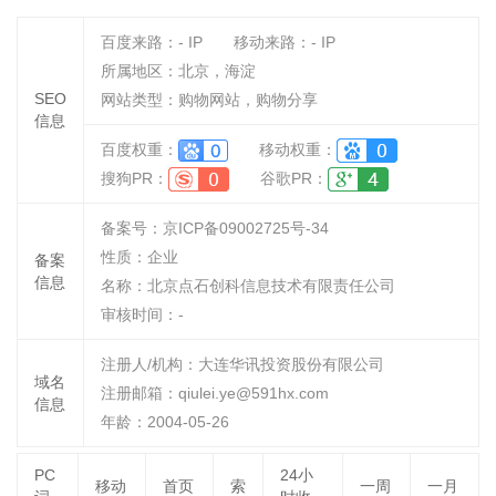
百度来路：
-
IP
移动来路：
-
IP
所属地区：北京，海淀
SEO
网站类型：购物网站，购物分享
信息
百度权重：
移动权重：
搜狗PR：
谷歌PR：
备案号：京ICP备09002725号-34
性质：
企业
备案
信息
名称：
北京点石创科信息技术有限责任公司
审核时间：
-
注册人/机构：大连华讯投资股份有限公司
域名
注册邮箱：qiulei.ye@591hx.com
信息
年龄：2004-05-26
PC
24小
移动
首页
索
一周
一月