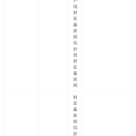
户
端
财
富
赢
家
模
拟
炒
股
财
富
赢
家
网
财
富
赢
家
模
拟
炒