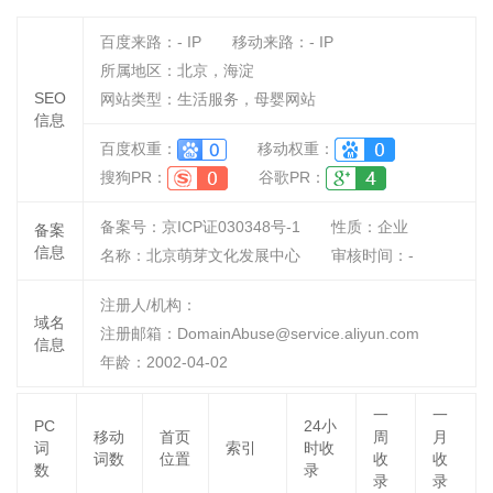
百度来路：
-
IP
移动来路：
-
IP
所属地区：北京，海淀
SEO
网站类型：生活服务，母婴网站
信息
百度权重：
移动权重：
搜狗PR：
谷歌PR：
备案号：京ICP证030348号-1
性质：
企业
备案
信息
名称：
北京萌芽文化发展中心
审核时间：
-
注册人/机构：
域名
注册邮箱：DomainAbuse@service.aliyun.com
信息
年龄：2002-04-02
一
一
PC
24小
移动
首页
周
月
词
索引
时收
词数
位置
收
收
数
录
录
录