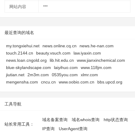
网站内容
***
最近查询的域名
my.tongxiehui.net
news.online.cq.cn
news.he-nan.com
touch.2144.cn
beauty.vsuch.com
law.iyaxin.com
news.loan.cngold.org
lib.hit.edu.cn
www.jianxinchemical.com
blue-skylandscape.com
laiyihuo.com
www.118jm.com
jiutian.net
2m3m.com
0535you.com
xlmr.com
mengensha.com
cncu.cn
www.oobio.com.cn
bbs.upcd.org
工具导航
域名备案查询
域名whois查询
http状态查询
站长常用工具：
IP查询
UserAgent查询