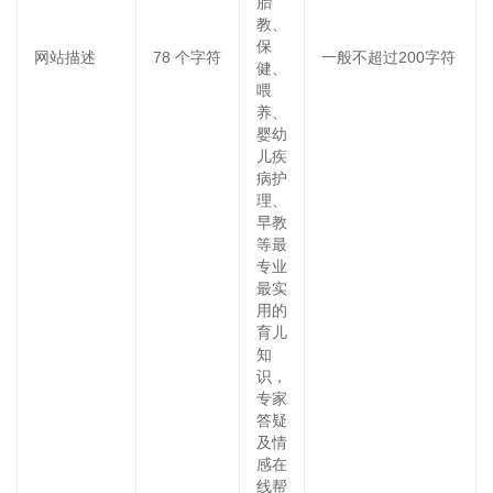
胎
教、
保
网站描述
78
个字符
一般不超过200字符
健、
喂
养、
婴幼
儿疾
病护
理、
早教
等最
专业
最实
用的
育儿
知
识，
专家
答疑
及情
感在
线帮