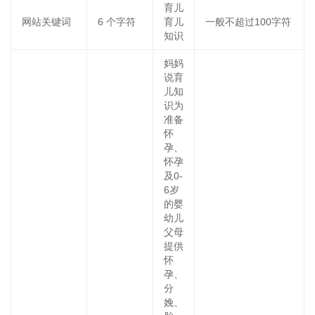
育儿
网站关键词
6
个字符
育儿
一般不超过100字符
知识
妈妈
说育
儿知
识为
准备
怀
孕、
怀孕
及0-
6岁
的婴
幼儿
父母
提供
怀
孕、
分
娩、