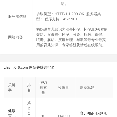
助。
协议类型：HTTP/1.1 200 OK 服务器类
服务器信息
型： 程序支持：ASP.NET
妈妈说育儿知识为准备怀孕、怀孕及0-6岁的
婴幼儿父母提供怀孕、分娩、胎教、保健、
网站内容
喂养、婴幼儿疾病护理、早教等最专业最实
用的育儿知识，专家答疑及情感在线帮助。
zhishi.0-6.com 网站关键词排名
(PC)
关键
排
搜索
收录量
网页标题
字
名
量
第
2
健康
页
育儿知识-妈妈说
育儿
10
114000