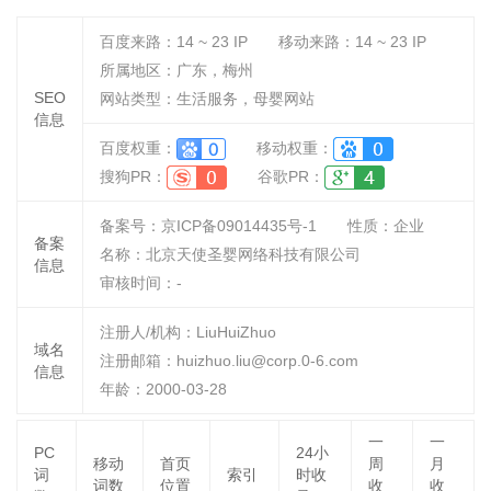
百度来路：
14 ~ 23
IP
移动来路：
14 ~ 23
IP
所属地区：广东，梅州
SEO
网站类型：生活服务，母婴网站
信息
百度权重：
移动权重：
搜狗PR：
谷歌PR：
备案号：京ICP备09014435号-1
性质：
企业
备案
名称：
北京天使圣婴网络科技有限公司
信息
审核时间：
-
注册人/机构：LiuHuiZhuo
域名
注册邮箱：huizhuo.liu@corp.0-6.com
信息
年龄：2000-03-28
一
一
PC
24小
移动
首页
周
月
词
索引
时收
词数
位置
收
收