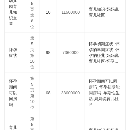
幼儿
5
园育
页
育儿知识-妈妈说
儿知
10
11500000
第
育儿社区
识文
8
章
位
第
5
怀孕初期症状_怀
怀孕
页
孕的早期症状_怀
98
7360000
症状
第
孕的征兆-妈妈说
10
育儿社区-怀孕...
位
第
怀孕
怀孕期间可以同
5
期间
房吗_怀孕初期能
页
可以
68
33600000
同房吗_孕期性生
第
同房
活-妈妈说育儿社
10
吗
区
位
第
5
育儿