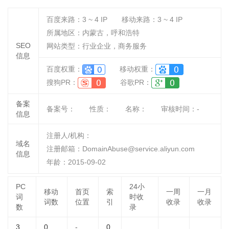
百度来路：
3 ~ 4
IP
移动来路：
3 ~ 4
IP
所属地区：内蒙古，呼和浩特
SEO
网站类型：行业企业，商务服务
信息
百度权重：
移动权重：
搜狗PR：
谷歌PR：
备案
备案号：
性质：
名称：
审核时间：
-
信息
注册人/机构：
域名
注册邮箱：DomainAbuse@service.aliyun.com
信息
年龄：2015-09-02
PC
24小
移动
首页
索
一周
一月
词
时收
词数
位置
引
收录
收录
数
录
3
0
-
0