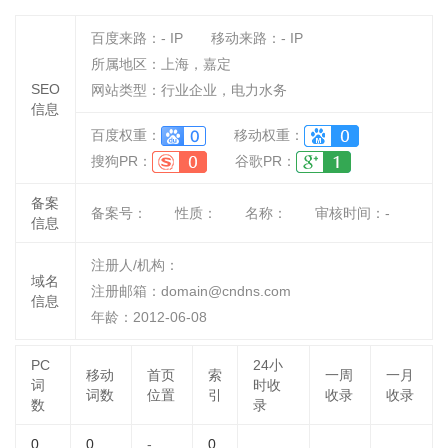
百度来路：
-
IP
移动来路：
-
IP
所属地区：上海，嘉定
SEO
网站类型：行业企业，电力水务
信息
百度权重：
移动权重：
搜狗PR：
谷歌PR：
备案
备案号：
性质：
名称：
审核时间：
-
信息
注册人/机构：
域名
注册邮箱：domain@cndns.com
信息
年龄：2012-06-08
PC
24小
移动
首页
索
一周
一月
词
时收
词数
位置
引
收录
收录
数
录
0
0
-
0