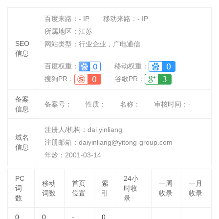
百度来路：
-
IP
移动来路：
-
IP
所属地区：江苏
SEO
网站类型：行业企业，广电通信
信息
百度权重：
移动权重：
搜狗PR：
谷歌PR：
备案
备案号：
性质：
名称：
审核时间：
-
信息
注册人/机构：dai yinliang
域名
注册邮箱：daiyinliang@yitong-group.com
信息
年龄：2001-03-14
PC
24小
移动
首页
索
一周
一月
词
时收
词数
位置
引
收录
收录
数
录
0
0
-
0