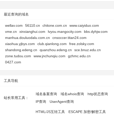
最近查询的域名
wellav.com
56110.cn
chitone.com.cn
www.caiyiduo.com
vme.cn
xinxianghui.com
lvyou.mangocity.com
bbs.dyhjw.com
manhua.douluodalu.com.cn
cnsoccer.titan24.com
xiaohua.yjbys.com
club.qianlong.com
free.zolsky.com
shandong.edeng.cn
quanzhou.edeng.cn
sce.bnuz.edu.cn
zone.tudou.com
www.jnchunqiu.com
gzhmc.edu.cn
0427.com
工具导航
域名备案查询
域名whois查询
http状态查询
站长常用工具：
IP查询
UserAgent查询
HTML/JS互转工具
ESCAPE 加密/解密工具