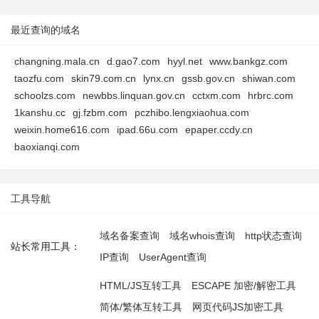
最近查询的域名
changning.mala.cn
d.gao7.com
hyyl.net
www.bankgz.com
taozfu.com
skin79.com.cn
lynx.cn
gssb.gov.cn
shiwan.com
schoolzs.com
newbbs.linquan.gov.cn
cctxm.com
hrbrc.com
1kanshu.cc
gj.fzbm.com
pczhibo.lengxiaohua.com
weixin.home616.com
ipad.66u.com
epaper.ccdy.cn
baoxianqi.com
工具导航
域名备案查询
域名whois查询
http状态查询
站长常用工具：
IP查询
UserAgent查询
HTML/JS互转工具
ESCAPE 加密/解密工具
简体/繁体互转工具
网页代码JS加密工具