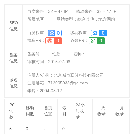
百度来路：
32 ~ 47
IP
移动来路：
32 ~ 47
IP
所属地区：
网站类型：综合其他，地方网站
SEO
信息
百度权重：
移动权重：
搜狗PR：
谷歌PR：
备案号：
性质：
名称：
备案
信息
审核时间：
2015-07-06
注册人/机构：北京城市联盟科技有限公司
域名
注册邮箱：712095933@qq.com
信息
年龄：2004-08-12
PC
24小
移动
首页
索
一周
一月
词
时收
词数
位置
引
收录
收录
数
录
5
0
-
0