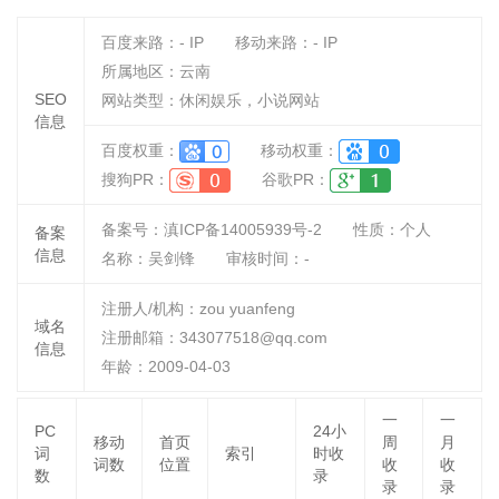
百度来路：
-
IP
移动来路：
-
IP
所属地区：云南
SEO
网站类型：休闲娱乐，小说网站
信息
百度权重：
移动权重：
搜狗PR：
谷歌PR：
备案号：滇ICP备14005939号-2
性质：
个人
备案
信息
名称：
吴剑锋
审核时间：
-
注册人/机构：zou yuanfeng
域名
注册邮箱：343077518@qq.com
信息
年龄：2009-04-03
一
一
PC
24小
移动
首页
周
月
词
索引
时收
词数
位置
收
收
数
录
录
录