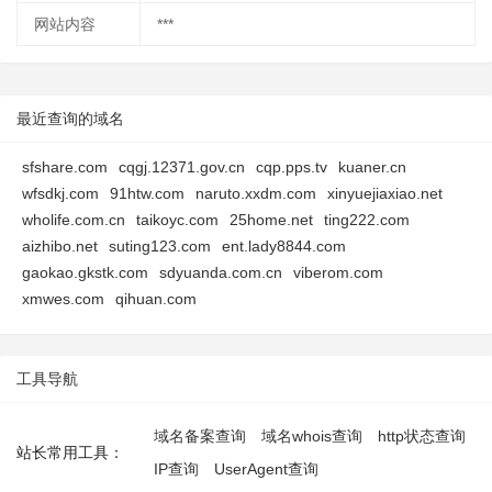
网站内容
***
最近查询的域名
sfshare.com
cqgj.12371.gov.cn
cqp.pps.tv
kuaner.cn
wfsdkj.com
91htw.com
naruto.xxdm.com
xinyuejiaxiao.net
wholife.com.cn
taikoyc.com
25home.net
ting222.com
aizhibo.net
suting123.com
ent.lady8844.com
gaokao.gkstk.com
sdyuanda.com.cn
viberom.com
xmwes.com
qihuan.com
工具导航
域名备案查询
域名whois查询
http状态查询
站长常用工具：
IP查询
UserAgent查询