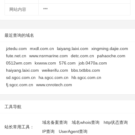
网站内容
***
最近查询的域名
jztedu.com
mxdl.com.cn
laiyang.laixi.com
xingming.dajie.com
fute.net.cn
www.nsrmarine.com
detc.com.cn
pahaoche.com
0512wm.com
kxwxw.com
576.com
job.0470a.com
haiyang.laixi.com
weikerifu.com
bbs.txtbbs.com
sd.sgcc.com.cn
ha.sgcc.com.cn
hb.sgcc.com.cn
fj.sgcc.com.cn
www.cnrotech.com
工具导航
域名备案查询
域名whois查询
http状态查询
站长常用工具：
IP查询
UserAgent查询