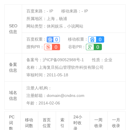
百度来路：
-
IP
移动来路：
-
IP
所属地区：上海，杨浦
SEO
网站类型：休闲娱乐，小说网站
信息
百度权重：
移动权重：
搜狗PR：
谷歌PR：
备案号：沪ICP备09052988号-1
性质：
企业
备案
名称：
上海复旦拓山管理软件科技有限公司
信息
审核时间：
2011-05-18
注册人/机构：
域名
注册邮箱：domain@cndns.com
信息
年龄：2014-02-06
PC
24小
移动
首页
索
一周
一月
词
时收
词数
位置
引
收录
收录
数
录