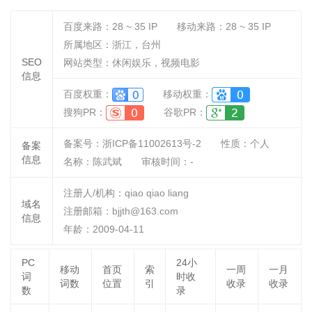
百度来路：
28 ~ 35
IP
移动来路：
28 ~ 35
IP
所属地区：浙江，台州
SEO
网站类型：休闲娱乐，视频电影
信息
百度权重：
移动权重：
搜狗PR：
谷歌PR：
备案号：浙ICP备11002613号-2
性质：
个人
备案
信息
名称：
陈武斌
审核时间：
-
注册人/机构：qiao qiao liang
域名
注册邮箱：bjjth@163.com
信息
年龄：2009-04-11
PC
24小
移动
首页
索
一周
一月
词
时收
词数
位置
引
收录
收录
数
录