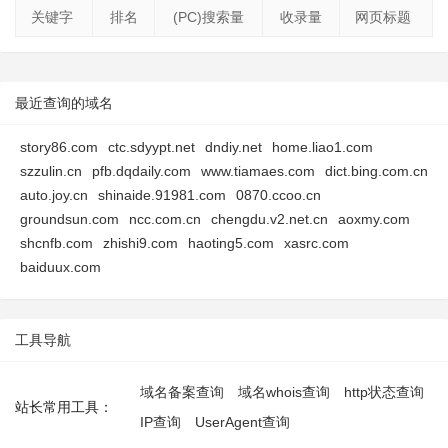
关键字
排名
(PC)搜索量
收录量
网页标题
最近查询的域名
story86.com
ctc.sdyypt.net
dndiy.net
home.liao1.com
szzulin.cn
pfb.dqdaily.com
www.tiamaes.com
dict.bing.com.cn
auto.joy.cn
shinaide.91981.com
0870.ccoo.cn
groundsun.com
ncc.com.cn
chengdu.v2.net.cn
aoxmy.com
shcnfb.com
zhishi9.com
haoting5.com
xasrc.com
baiduux.com
工具导航
域名备案查询
域名whois查询
http状态查询
站长常用工具：
IP查询
UserAgent查询