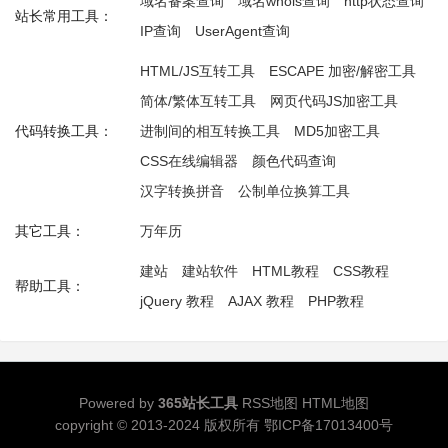
域名备案查询
域名whois查询
http状态查询
站长常用工具：
IP查询
UserAgent查询
HTML/JS互转工具
ESCAPE 加密/解密工具
简体/繁体互转工具
网页代码JS加密工具
代码转换工具：
进制间的相互转换工具
MD5加密工具
CSS在线编辑器
颜色代码查询
汉字转换拼音
公制单位换算工具
其它工具：
万年历
建站
建站软件
HTML教程
CSS教程
帮助工具：
jQuery 教程
AJAX 教程
PHP教程
Powered by
365站长工具
RSS地图
HTML地图
copyright © 2013-2024 版权所有
鄂ICP备17013400号