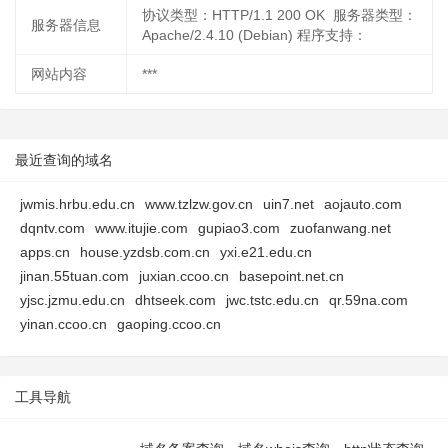
协议类型：HTTP/1.1 200 OK 服务器类型：
服务器信息
Apache/2.4.10 (Debian) 程序支持：
网站内容
***
最近查询的域名
jwmis.hrbu.edu.cn
www.tzlzw.gov.cn
uin7.net
aojauto.com
dqntv.com
www.itujie.com
gupiao3.com
zuofanwang.net
apps.cn
house.yzdsb.com.cn
yxi.e21.edu.cn
jinan.55tuan.com
juxian.ccoo.cn
basepoint.net.cn
yjsc.jzmu.edu.cn
dhtseek.com
jwc.tstc.edu.cn
qr.59na.com
yinan.ccoo.cn
gaoping.ccoo.cn
工具导航