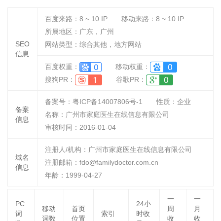
百度来路：
8 ~ 10
IP
移动来路：
8 ~ 10
IP
所属地区：广东，广州
SEO
网站类型：综合其他，地方网站
信息
百度权重：
移动权重：
搜狗PR：
谷歌PR：
备案号：粤ICP备14007806号-1
性质：
企业
备案
名称：
广州市家庭医生在线信息有限公司
信息
审核时间：
2016-01-04
注册人/机构：广州市家庭医生在线信息有限公司
域名
注册邮箱：fdo@familydoctor.com.cn
信息
年龄：1999-04-27
一
一
PC
24小
移动
首页
周
月
词
索引
时收
词数
位置
收
收