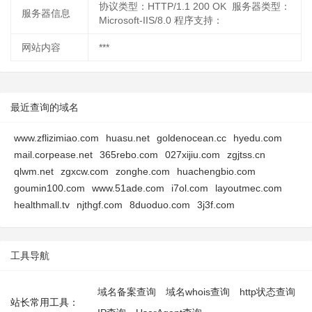
协议类型：HTTP/1.1 200 OK 服务器类型：
服务器信息
Microsoft-IIS/8.0 程序支持：
网站内容
***
最近查询的域名
www.zflizimiao.com
huasu.net
goldenocean.cc
hyedu.com
mail.corpease.net
365rebo.com
027xijiu.com
zgjtss.cn
qlwm.net
zgxcw.com
zonghe.com
huachengbio.com
goumin100.com
www.51ade.com
i7ol.com
layoutmec.com
healthmall.tv
njthgf.com
8duoduo.com
3j3f.com
工具导航
域名备案查询
域名whois查询
http状态查询
站长常用工具：