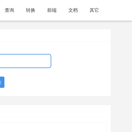
查询
转换
前端
文档
其它
询