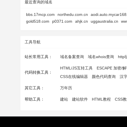
最近查询的域名
bbs.17mcp.com
northedu.com.cn
aodi.auto.mycar16
gold518.com
p0371.com
ahjk.cn
uggaustralia.cn
ww
工具导航
站长常用工具：
域名备案查询
域名whois查询
htt
HTML/JS互转工具
ESCAPE 加密/
代码转换工具：
CSS在线编辑器
颜色代码查询
汉
其它工具：
万年历
帮助工具：
建站
建站软件
HTML教程
CSS