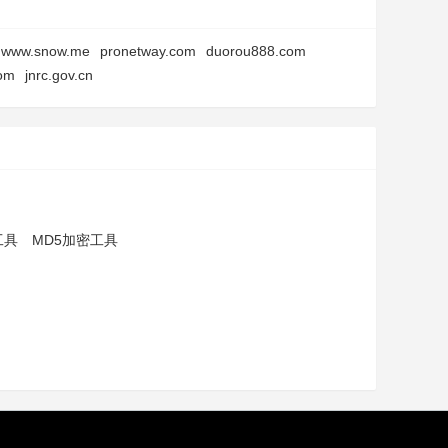
www.snow.me
pronetway.com
duorou888.com
com
jnrc.gov.cn
工具
MD5加密工具