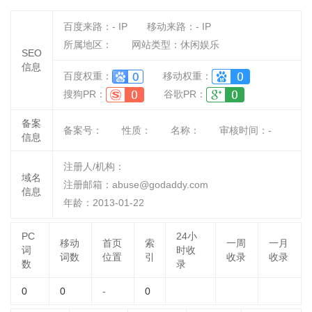
百度来路：
-
IP
移动来路：
-
IP
所属地区：
网站类型：休闲娱乐
SEO
信息
百度权重：
移动权重：
搜狗PR：
谷歌PR：
备案
备案号：
性质：
名称：
审核时间：
-
信息
注册人/机构：
域名
注册邮箱：abuse@godaddy.com
信息
年龄：2013-01-22
PC
24小
移动
首页
索
一周
一月
词
时收
词数
位置
引
收录
收录
数
录
0
0
-
0