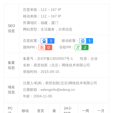
百度来路：
112 ~ 167
IP
移动来路：
112 ~ 167
IP
所属地区：福建，厦门
SEO
网站类型：生活服务，分类信息
信息
百度权重：
移动权重：
搜狗PR：
谷歌PR：
备案号：京ICP备13020557号-1
性质：
企业
备案
名称：
易登创新（北京）网络技术有限公司
信息
审核时间：
2015-09-15
注册人/机构：易登创新(北京)网络技术有限公司
域名
注册邮箱：edenginfo@edeng.cn
信息
年龄：2004-11-05
PC
24小
移动
首页
索
一周
一月