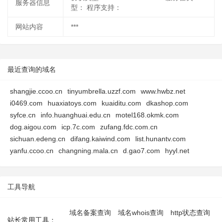
服务器信息
型： 程序支持：
网站内容
***
最近查询的域名
shangjie.ccoo.cn
tinyumbrella.uzzf.com
www.hwbz.net
i0469.com
huaxiatoys.com
kuaiditu.com
dkashop.com
syfce.cn
info.huanghuai.edu.cn
motel168.okmk.com
dog.aigou.com
icp.7c.com
zufang.fdc.com.cn
sichuan.edeng.cn
difang.kaiwind.com
list.hunantv.com
yanfu.ccoo.cn
changning.mala.cn
d.gao7.com
hyyl.net
工具导航
域名备案查询
域名whois查询
http状态查询
站长常用工具：