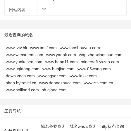
网站内容
***
最近查询的域名
www.tvtv.hk
www.tmsf.com
www.taoshouyou.com
www.wenxuemi.com
www.yanpk.com
wap.zhaoxiaoshuo.com
www.yunkeseo.com
www.bobo11.com
minecraft.yxzoo.com
www.uqidong.com
www.huajiao.com
www.05wang.com
down.znds.com
www.pgyer.com
www.ktkkt.com
shop.bytravel.cn
www.daonazhuce.com
www.zts.com.cn
www.holiland.com
sh.qihoo.com
工具导航
域名备案查询
域名whois查询
http状态查询
站长常用工具：