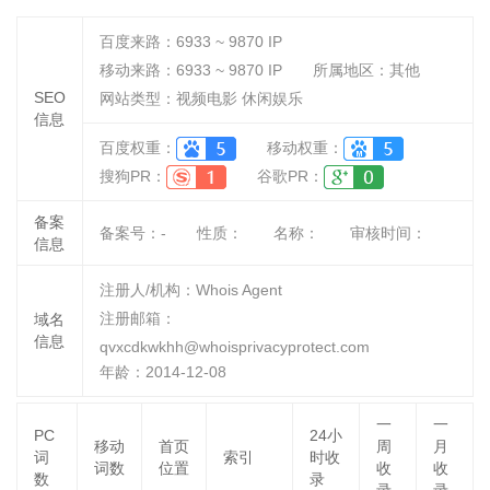
百度来路：
6933 ~ 9870
IP
移动来路：
6933 ~ 9870
IP
所属地区：其他
SEO
网站类型：视频电影 休闲娱乐
信息
百度权重：
移动权重：
搜狗PR：
谷歌PR：
备案
备案号：-
性质：
名称：
审核时间：
信息
注册人/机构：Whois Agent
注册邮箱：
域名
信息
qvxcdkwkhh@whoisprivacyprotect.com
年龄：2014-12-08
一
一
PC
24小
移动
首页
周
月
词
索引
时收
词数
位置
收
收
数
录