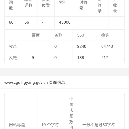
词
索引
时收
词数
位置
收
收
数
录
录
录
60
56
-
45000
百度
谷歌
360
搜狗
收录
0
9240
64748
反链
9
0
138
217
www.zgqingyang.gov.cn 页面信息
中
国
庆
阳
政
网站标题
10
个字符
一般不超过80字符
府