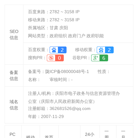
百度来路：
2782 ~ 3158
IP
移动来路：
2782 ~ 3158
IP
所属地区：甘肃 庆阳
SEO
网站类型：政府组织 政府门户 政府职能
信息
百度权重：
移动权重：
搜狗PR：
谷歌PR：
备案号：陇ICP备08000048号-1
性质：
备案
信息
名称：
审核时间：
-
注册人/机构：庆阳市电子政务与信息资源管理办
公室（庆阳市人民政府新闻办公室）
域名
信息
注册邮箱：362681526@qq.com
年龄：2007-11-29
一
一
PC
24小
移动
首页
周
月