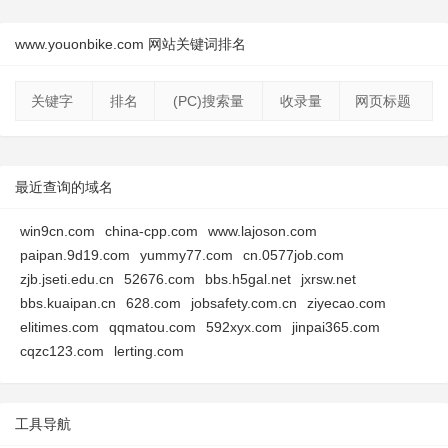
www.youonbike.com 网站关键词排名
关键字
排名
(PC)搜索量
收录量
网页标题
最近查询的域名
win9cn.com
china-cpp.com
www.lajoson.com
paipan.9d19.com
yummy77.com
cn.0577job.com
zjb.jseti.edu.cn
52676.com
bbs.h5gal.net
jxrsw.net
bbs.kuaipan.cn
628.com
jobsafety.com.cn
ziyecao.com
elitimes.com
qqmatou.com
592xyx.com
jinpai365.com
cqzc123.com
lerting.com
工具导航