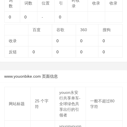
词
时收
词数
位置
引
收录
收录
数
录
0
0
-
0
百度
谷歌
360
搜狗
收录
0
0
0
反链
0
0
0
0
www.youonbike.com 页面信息
youon永安
行共享单车-
25
个字
一般不超过80
网站标题
全球绿色共
符
字符
享出行的引
领者
youonyouon