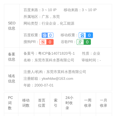
百度来路：
3 ~ 10
IP
移动来路：
3 ~ 10
IP
所属地区：广东，东莞
SEO
网站类型：行业企业，化工能源
信息
百度权重：
移动权重：
搜狗PR：
谷歌PR：
备案号：粤ICP备14071820号-1
性质：
企业
备案
信息
名称：
东莞市英科水墨有限公司
审核时间：
-
注册人/机构：东莞市英科水墨有限公司
域名
注册邮箱：ykwhldw@163.com
信息
年龄：2000-07-01
PC
24小
移动
首页
索
一周
一月
词
时收
词数
位置
引
收录
收录
数
录