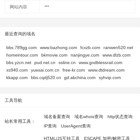
网站内容
***
最近查询的域名
bbs.789gg.com
www.bazhong.com
fcxzb.com
ranwen520.net
homeintour.com
bkmovie.com
nanjingye.com
www.dlzb.com
bbs.yzcn.net
pud.net.cn
ssline.cn
www.godblessrail.com
xs940.com
yuesai.com.cn
free-kr.com
www.dtdream.com
kkapp.com
bbs.cqdj520.cn
gd.abchina.com
syhvip.com
工具导航
域名备案查询
域名whois查询
http状态查询
站长常用工具：
IP查询
UserAgent查询
HTML/JS互转工具
ESCAPE 加密/解密工具