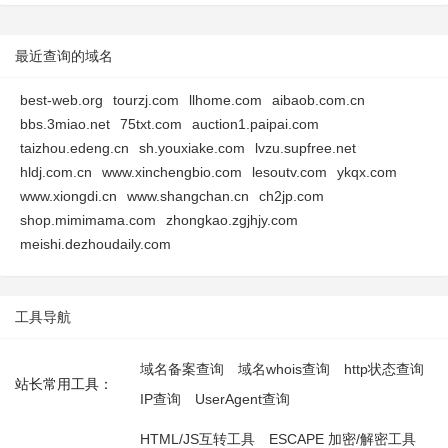
最近查询的域名
best-web.org
tourzj.com
llhome.com
aibaob.com.cn
bbs.3miao.net
75txt.com
auction1.paipai.com
taizhou.edeng.cn
sh.youxiake.com
lvzu.supfree.net
hldj.com.cn
www.xinchengbio.com
lesoutv.com
ykqx.com
www.xiongdi.cn
www.shangchan.cn
ch2jp.com
shop.mimimama.com
zhongkao.zgjhjy.com
meishi.dezhoudaily.com
工具导航
域名备案查询
域名whois查询
http状态查询
站长常用工具：
IP查询
UserAgent查询
HTML/JS互转工具
ESCAPE 加密/解密工具