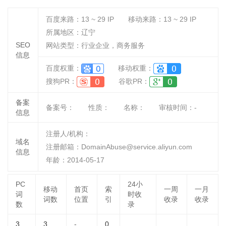
百度来路：
13 ~ 29
IP
移动来路：
13 ~ 29
IP
所属地区：辽宁
SEO
网站类型：行业企业，商务服务
信息
百度权重：
移动权重：
搜狗PR：
谷歌PR：
备案
备案号：
性质：
名称：
审核时间：
-
信息
注册人/机构：
域名
注册邮箱：DomainAbuse@service.aliyun.com
信息
年龄：2014-05-17
PC
24小
移动
首页
索
一周
一月
词
时收
词数
位置
引
收录
收录
数
录
3
3
-
0