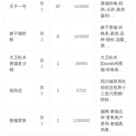
第
香烟价格-防
天子一号
37
103000
2
伪-点评-真伪
鉴别-...
娇子香烟:价
娇子烟价
第
格表.真伪.品
0
103000
格
2
种.报价.品吸_
第.....
大卫杜夫
大卫杜夫
第
香烟多少
1
26900
[Davidoff]香
2
钱
烟:价格表...
四川烟草局长
第
胡存忠包养小
胡存忠
1
5720
2
三贪污受贿!
快快...
烟网.香烟点
第
评.零售商户
香烟零售
1
1330000
2
查询.卷烟真
伪查...