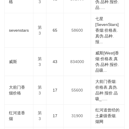
格
3
伪.品种.报价.
品.....
七星
[SevenStars]
第
sevenstars
65
58600
香烟:价格表.
3
真伪.品种.
报...
威斯[West]香
第
烟:价格表.真
威斯
43
834000
3
伪.品种.报价.
品吸...
大前门香烟:
大前门香
第
价格表.真伪.
17
55600
烟价格
3
品种.报价.品
吸_.....
红河道曾经的
红河道香
第
17
31900
土豪级香烟.
烟
3
烟网