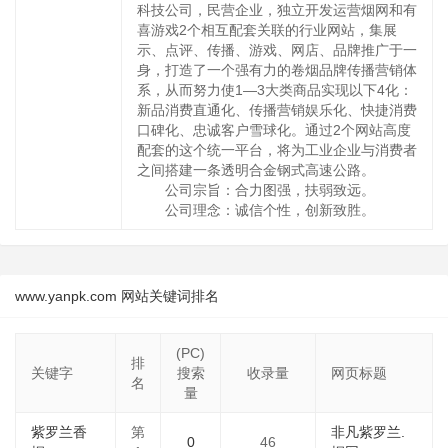
科技公司，民营企业，独立开发运营烟网和有
喜游戏2个相互配套关联的行业网站，集展
示、点评、传播、游戏、网店、品牌推广于一
身，打造了一个强有力的卷烟品牌传播营销体
系，从而努力使1—3大类商品实现以下4化：
新品消费直通化、传播营销娱乐化、快捷消费
口碑化、忠诚客户雪球化。通过2个网站高度
配套的这个统一平台，将为工业企业与消费者
之间搭建一条透明合金钢式高速公路。
公司宗旨：合力图强，扶弱致远。
公司理念：诚信个性，创新致胜。
www.yanpk.com 网站关键词排名
(PC)
排
关键字
搜索
收录量
网页标题
名
量
紫罗兰香
第
非凡紫罗兰.
0
46