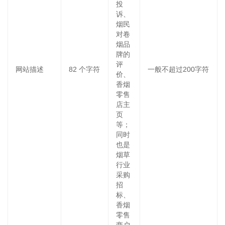
投
诉、
烟民
对卷
烟品
牌的
评
网站描述
82
个字符
一般不超过200字符
价、
香烟
零售
店主
页
等；
同时
也是
烟草
行业
采购
招
标、
香烟
零售