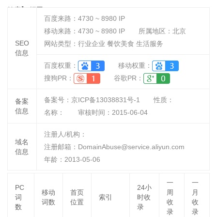
健康】.烟网
百度来路：
4730 ~ 8980
IP
移动来路：
4730 ~ 8980
IP
所属地区：北京
SEO
网站类型：行业企业 餐饮美食 生活服务
信息
百度权重：
移动权重：
搜狗PR：
谷歌PR：
备案号：京ICP备13038831号-1
性质：
备案
信息
名称：
审核时间：
2015-06-04
注册人/机构：
域名
注册邮箱：DomainAbuse@service.aliyun.com
信息
年龄：2013-05-06
一
一
PC
24小
移动
首页
周
月
词
索引
时收
词数
位置
收
收
数
录
录
录