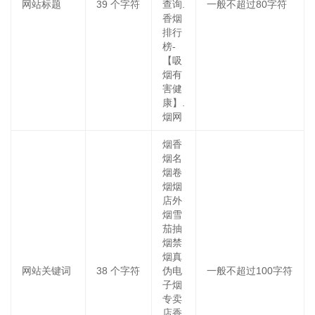
网站标题
39
个字符
查询.
一般不超过80字符
香烟
排行
榜-
【吸
烟有
害健
康】.
烟网
烟香
烟名
烟卷
烟烟
店外
烟雪
茄抽
烟禁
烟真
网站关键词
38
个字符
伪电
一般不超过100字符
子烟
专卖
店香