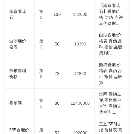
【南京雨花
南京雨花
第
石】香烟价
130
182000
石
3
格-防伪-点评-
真伪鉴别...
白沙香烟:价
白沙烟价
第
格表.真伪.品
56
13300
格表
3
种.报价.品吸_
第1页...
熊猫香烟:价
熊猫香烟
第
格表.真伪.品
73
42800
价格
3
种.报价.品吸_
第.....
烟网.香烟点
第
评.零售商户
香烟网
80
12400000
3
查询.卷烟真
伪查询....
三五[555]香
555香烟价
第
烟:价格表.真
52
102000