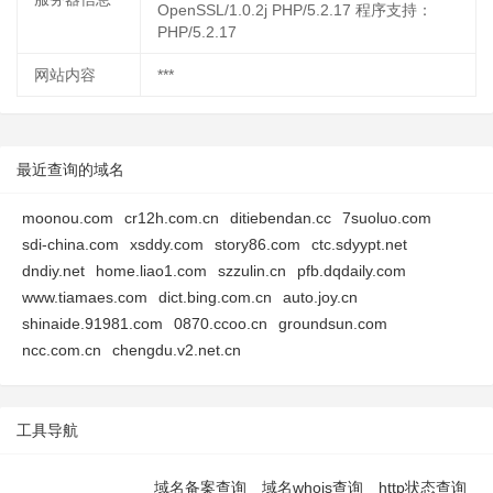
OpenSSL/1.0.2j PHP/5.2.17 程序支持：
PHP/5.2.17
网站内容
***
最近查询的域名
moonou.com
cr12h.com.cn
ditiebendan.cc
7suoluo.com
sdi-china.com
xsddy.com
story86.com
ctc.sdyypt.net
dndiy.net
home.liao1.com
szzulin.cn
pfb.dqdaily.com
www.tiamaes.com
dict.bing.com.cn
auto.joy.cn
shinaide.91981.com
0870.ccoo.cn
groundsun.com
ncc.com.cn
chengdu.v2.net.cn
工具导航
域名备案查询
域名whois查询
http状态查询