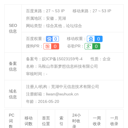
百度来路：
27 ~ 53
IP
移动来路：
27 ~ 53
IP
所属地区：安徽，芜湖
SEO
网站类型：综合其他，论坛综合
信息
百度权重：
移动权重：
搜狗PR：
谷歌PR：
备案号：皖ICP备15023159号-4
性质：
企业
备案
名称：
马鞍山市新梦想信息科技有限公司
信息
审核时间：
-
注册人/机构：芜湖中元信息技术有限公司
域名
注册邮箱：liwan@wuhuok.cn
信息
年龄：2016-05-20
PC
24小
移动
首页
索
一周
一月
词
时收
词数
位置
引
收录
收录
数
录